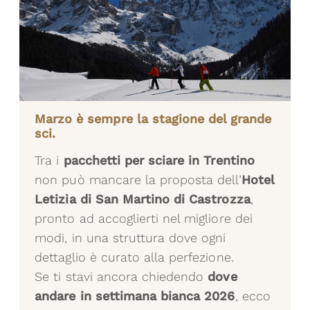
Marzo è sempre la stagione del grande
sci.
Tra i
pacchetti per sciare in Trentino
non può mancare la proposta dell’
Hotel
Letizia di San Martino di Castrozza
,
pronto ad accoglierti nel migliore dei
modi, in una struttura dove ogni
dettaglio è curato alla perfezione.
Se ti stavi ancora chiedendo
dove
andare in settimana bianca 2026
, ecco